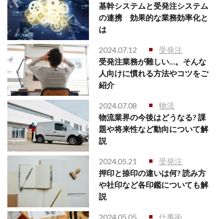
基幹システムと受発注システム
の連携 効果的な業務効率化と
は
2024.07.12
受発注
受発注業務が難しい…。そんな
人向けに慣れる方法やコツをご
紹介
2024.07.08
物流
物流業界の今後はどうなる? 課
題や将来性など動向について解
説
2024.05.21
受発注
押印と捺印の違いは何? 読み方
や社印など各印鑑についても解
説
2024.05.05
仕事術