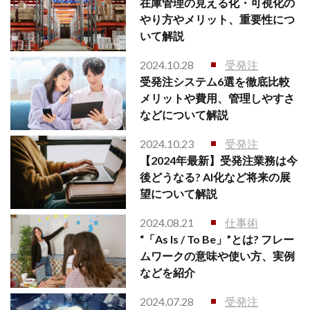
在庫管理の見える化・可視化の
やり方やメリット、重要性につ
いて解説
2024.10.28
受発注
受発注システム6選を徹底比較
メリットや費用、管理しやすさ
などについて解説
2024.10.23
受発注
【2024年最新】受発注業務は今
後どうなる? AI化など将来の展
望について解説
2024.08.21
仕事術
“「As Is / To Be」”とは? フレー
ムワークの意味や使い方、実例
などを紹介
2024.07.28
受発注