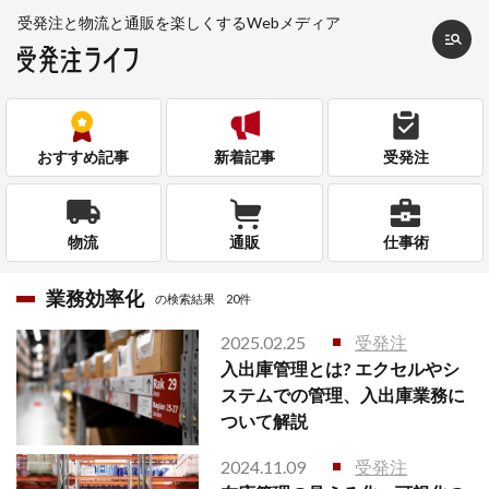
受発注と物流と通販を
楽しくするWebメディア
おすすめ記事
新着記事
受発注
物流
通販
仕事術
業務効率化
の検索結果
20件
2025.02.25
受発注
入出庫管理とは? エクセルやシ
ステムでの管理、入出庫業務に
ついて解説
2024.11.09
受発注