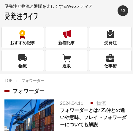
受発注と物流と通販を
楽しくするWebメディア
おすすめ記事
新着記事
受発注
物流
通販
仕事術
TOP
フォワーダー
フォワーダー
2024.04.11
物流
フォワーダーとは? 乙仲との違
いや意味、フレイトフォワーダ
ーについても解説