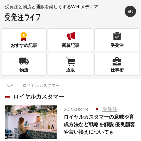
受発注と物流と通販を
楽しくするWebメディア
おすすめ記事
新着記事
受発注
物流
通販
仕事術
TOP
ロイヤルカスタマー
ロイヤルカスタマー
2025.03.18
受発注
ロイヤルカスタマーの意味や育
成方法など戦略を解説 優良顧客
や言い換えについても