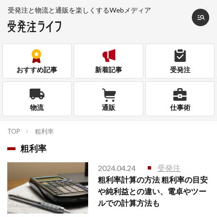
受発注と物流と通販を
楽しくするWebメディア
おすすめ記事
新着記事
受発注
物流
通販
仕事術
TOP
粗利率
粗利率
2024.04.24
受発注
粗利率計算の方法 粗利率の目安
や純利益との違い、電卓やツー
ルでの計算方法も