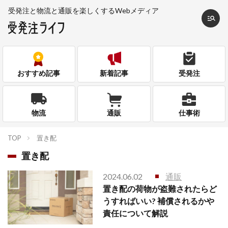
受発注と物流と通販を
楽しくするWebメディア
おすすめ記事
新着記事
受発注
物流
通販
仕事術
TOP
置き配
置き配
2024.06.02
通販
置き配の荷物が盗難されたらど
うすればいい? 補償されるかや
責任について解説