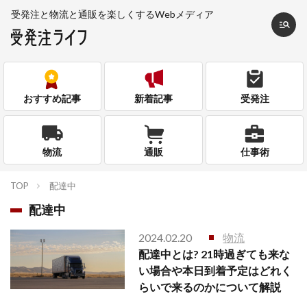
受発注と物流と通販を
楽しくするWebメディア
おすすめ記事
新着記事
受発注
物流
通販
仕事術
TOP
配達中
配達中
2024.02.20
物流
配達中とは? 21時過ぎても来な
い場合や本日到着予定はどれく
らいで来るのかについて解説