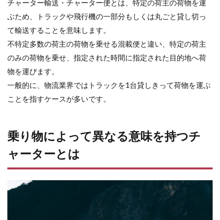
チャーター輸送・チャーター便とは、特定の荷主の荷物を運
を
持
ぶため、トラックや飛行機の一部分もしくは丸ごと貸し切っ
つ
て輸送することを意味します。
チ
ャ
不特定多数の荷主の荷物を乗せる混載便と違い、特定の荷主
ー
のみの荷物を乗せ、指定された時間に指定された目的地へ荷
タ
ー
物を運びます。
と
一般的に、物流業界ではトラックを1台貸しきって荷物を運ぶ
は
ことを指すケースが多いです。
2.1
飛行
機
乗り物によって異なる意味を持つチ
2.2
ャーターとは
船
2.3
トラ
ック
2.4
自動