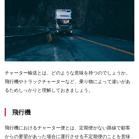
車
3
チ
ャ
ー
タ
ー
便
と
混
載
チャーター輸送とは、どのような意味を持つのでしょうか。
便
の
飛行機やトラックチャーターなど、乗り物によって違いがあ
違
るためしっかりと理解しておきましょう。
い
4
チ
飛行機
ャ
ー
タ
飛行機におけるチャーター便とは、定期便がない路線で顧客
ー
からの要望があった場合に運行させる不定期便のことを意味
便