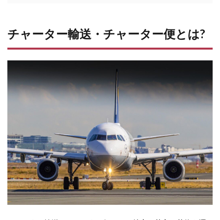
チャ
ータ
ー輸
チャーター輸送・チャーター便とは?
送・
チャ
ータ
ー便
と
は?
2
乗
り
物
に
よ
っ
て
異
な
る
意
味