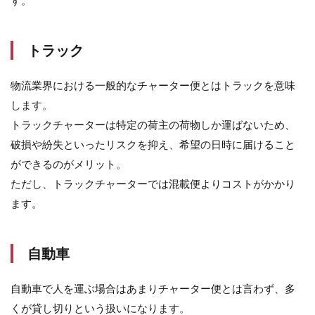
特別
な荷
物に
トラック
も対
応
物流業界における一般的なチャーター便とはトラックを意味
5
チ
します。
ャ
トラックチャーターは特定の荷主の荷物しか運ばないため、
ー
タ
破損や紛失といったリスクを抑え、希望の日時に届けること
ー
ができるのがメリット。
便
の
ただし、トラックチャーターでは混載便よりコストがかかり
デ
ます。
メ
リ
ッ
ト
自動車
5.1
自動車で人を運ぶ場合はあまりチャーター便とは言わず、多
荷物
が少
くが貸し切りという扱いになります。
量だ