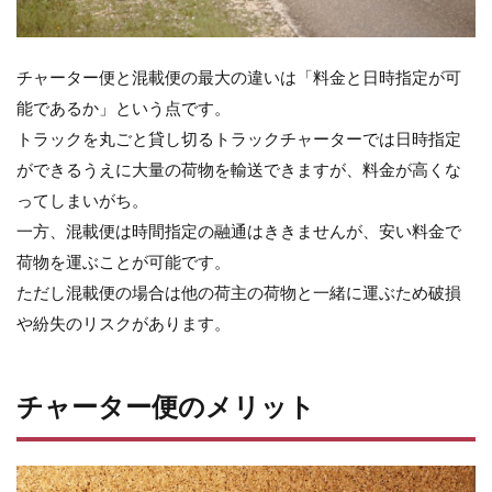
は
ど
れ
く
チャーター便と混載便の最大の違いは「料金と日時指定が可
ら
能であるか」という点です。
い?
トラックを丸ごと貸し切るトラックチャーターでは日時指定
7
ま
ができるうえに大量の荷物を輸送できますが、料金が高くな
と
ってしまいがち。
め
一方、混載便は時間指定の融通はききませんが、安い料金で
荷物を運ぶことが可能です。
ただし混載便の場合は他の荷主の荷物と一緒に運ぶため破損
や紛失のリスクがあります。
チャーター便のメリット