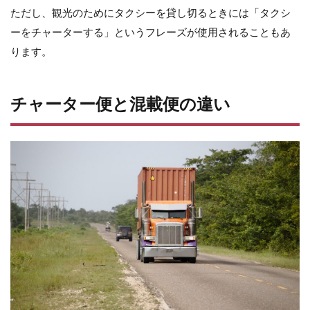
ただし、観光のためにタクシーを貸し切るときには「タクシ
と割
高に
ーをチャーターする」というフレーズが使用されることもあ
なる
ります。
5.2
繁忙
期に
チャーター便と混載便の違い
は貸
し切
れな
いこ
とも
6
チ
ャ
ー
タ
ー
便
の
料
金