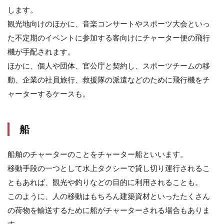
の
します。
メ
観光地向けのほかに、音楽コンサートやスポーツ大会といっ
リ
ッ
た不定期のイベントに参加する客向けにチャーター便の飛行
ト
機が手配されます。
4.1
ほかに、個人や団体、官公庁と契約し、スポーツチームの移
配達
動、企業の社員旅行、救援隊の派遣などのために飛行機をチ
時間
を指
ャーターするケースも。
定、
短縮
でき
船
る
4.2
船舶のチャーターのことをチャーター船といいます。
一度
に大
移動手段の一つとして水上タクシーで貸し切り運行されるこ
量の
ともあれば、観光や釣りなどの目的に利用されることも。
荷物
を運
このように、人の移動はもちろん建築資材といったたくさん
べる
の荷物を輸送するために船がチャーターされる場合もありま
4.3
す。