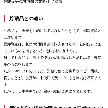
棚卸資産=実地棚卸の数量×仕入単価
2.2
半製
品
貯蔵品との違い
2.3
仕掛
貯蔵品は、販売を目的にしていないという点で、棚卸資産と
品
は違います。
2.4
棚卸資産は、販売や消費目的で購入されたが、社内にとどま
主要
っているのを指すというのは前述の通りです。
原材
料・
対して貯蔵品は、自社で使うために購入した消耗品で、未使
補助
用のもの指します。
原材
料
わかりやすいものいうと、業務で使う文房具やコピー用紙、
切手などが、決算時に未使用で残っていると原則は貯蔵品で
2.5
消耗
す。
品で
しかし、日本基準では貯蔵品も棚卸資産に含まれます。
貯蔵
中の
もの