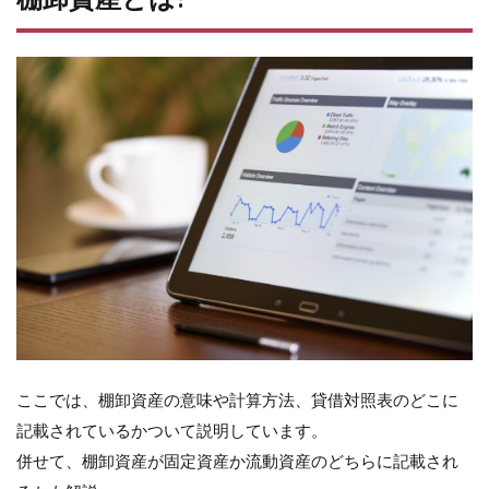
産
と
は?
1.1
棚卸
資産
の意
味と
計算
方法
1.2
貯蔵
品と
の違
い
1.3
棚卸
ここでは、棚卸資産の意味や計算方法、貸借対照表のどこに
資産
記載されているかついて説明しています。
は貸
借対
併せて、棚卸資産が固定資産か流動資産のどちらに記載され
照表