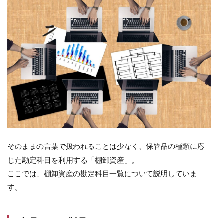
3.3
個別
法
3.4
先入
先出
法
3.5
移動
平均
法
3.6
売価
そのままの言葉で扱われることは少なく、保管品の種類に応
還元
じた勘定科目を利用する「棚卸資産」。
法
ここでは、棚卸資産の勘定科目一覧について説明していま
4
す。
棚
卸
資
産