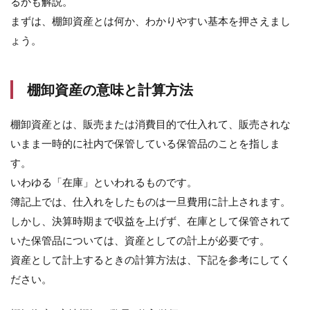
るかも解説。
のど
こに
まずは、棚卸資産とは何か、わかりやすい基本を押さえまし
記載
ょう。
され
る?
2
棚卸資産の意味と計算方法
棚
卸
資
棚卸資産とは、販売または消費目的で仕入れて、販売されな
産
いまま一時的に社内で保管している保管品のことを指しま
の
す。
勘
定
いわゆる「在庫」といわれるものです。
科
簿記上では、仕入れをしたものは一旦費用に計上されます。
目
一
しかし、決算時期まで収益を上げず、在庫として保管されて
覧
いた保管品については、資産としての計上が必要です。
2.1
資産として計上するときの計算方法は、下記を参考にしてく
商品
ださい。
また
は製
品