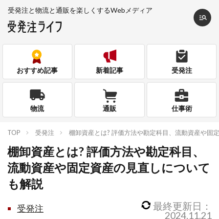
受発注と物流と通販を
楽しくするWebメディア
おすすめ記事
新着記事
受発注
物流
通販
仕事術
TOP
受発注
棚卸資産とは? 評価方法や勘定科目、流動資産や固
棚卸資産とは? 評価方法や勘定科目、
流動資産や固定資産の見直しについて
も解説
最終更新日：
受発注
2024.11.21