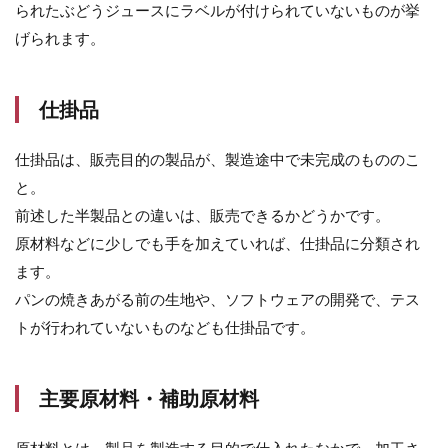
られたぶどうジュースにラベルが付けられていないものが挙
5.1
げられます。
評価
損の
計上
仕掛品
が必
要
仕掛品は、販売目的の製品が、製造途中で未完成のもののこ
5.2
評価
と。
方法
前述した半製品との違いは、販売できるかどうかです。
は原
原材料などに少しでも手を加えていれば、仕掛品に分類され
則税
務署
ます。
に届
パンの焼きあがる前の生地や、ソフトウェアの開発で、テス
け出
が必
トが行われていないものなども仕掛品です。
要
6
ま
主要原材料・補助原材料
と
め
原材料とは、製品を製造する目的で仕入れたなかで、加工さ