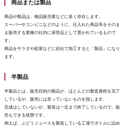
商品または製品
の
評
価
商品や製品は、物品販売業などに多く存在します。
方
スーパーやコンビニなどのように、仕入れた商品等をそのま
法:
低
ま販売する業種の社内に保管品として置かれているもので
価
す。
法
商品をサラダや総菜などに自社で加工すると「製品」になり
5
ます。
棚
卸
資
産
半製品
を
計
上
半製品とは、販売目的の製品が、ほとんどの製造過程を完了
す
しているが、販売には至っていないものを指します。
る
際
完成はしていないが、製造は一定まで終了しているので、販
の
売もできる状態です。
注
意
例えば、ぶどうジュースを製造している工場でボトルに詰め
点