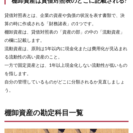
棚卸資産は貸借対照表のどこに記載される?
3
棚
卸
貸借対照表とは、企業の資産や負債の状況を表す書類で、決
資
算の時に作成される「財務諸表」の1つです。
産
の
棚卸資産は、貸借対照表の「資産の部」の中の「流動資産」
評
の欄に記載します。
価
流動資産は、原則は1年以内に現金化または費用化が見込まれ
方
法:
る流動性の高い資産のこと。
原
一方で固定資産とは、1年以上現金化しない流動性が低いもの
価
法
を指します。
3.1
自分の管理しているものがどこに分類されるか見直しましょ
総平
う。
均法
3.2
最終
棚卸資産の勘定科目一覧
取得
原価
法