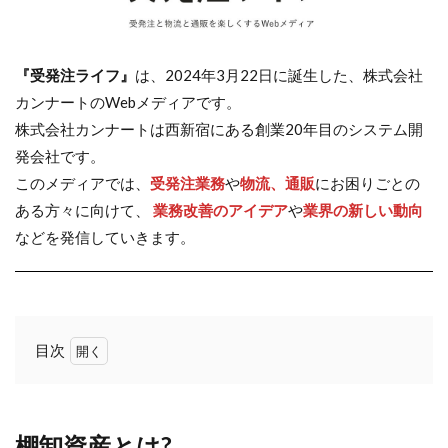
『受発注ライフ』
は、2024年3月22日に誕生した、株式会社
カンナートのWebメディアです。
株式会社カンナートは西新宿にある創業20年目のシステム開
発会社です。
このメディアでは、
受発注業務
や
物流、通販
にお困りごとの
ある方々に向けて、
業務改善のアイデア
や
業界の新しい動向
などを発信していきます。
目次
1
棚
卸
資
棚卸資産とは?