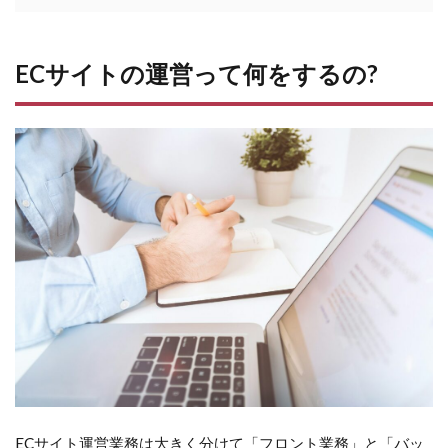
1
EC
サ
イ
ECサイトの運営って何をするの?
ト
の
運
営
っ
て
何
を
す
る
の?
2
EC
サ
イ
ト
運
営
ECサイト運営業務は大きく分けて「フロント業務」と「バッ
担