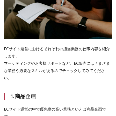
更新
2.4
4. 商
品登
録・
出店
2.5
5. プ
ECサイト運営におけるそれぞれの担当業務の仕事内容を紹介
ロモ
します。
ーシ
ョン
マーケティングやお客様サポートなど、EC販売にはさまざま
な業務や必要なスキルがあるのでチェックしてみてくださ
2.6
6.
い。
web
マー
ケテ
1. 商品企画
ィン
グ
ECサイト運営の中で優先度の高い業務といえば商品企画で
2.7
7. 受