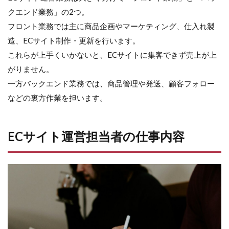
当
クエンド業務」の2つ。
者
フロント業務では主に商品企画やマーケティング、仕入れ製
の
仕
造、ECサイト制作・更新を行います。
事
これらが上手くいかないと、ECサイトに集客できず売上が上
内
容
がりません。
2.1
一方バックエンド業務では、商品管理や発送、顧客フォロー
1. 商
などの裏方作業を担います。
品企
画
2.2
ECサイト運営担当者の仕事内容
2. 仕
入
れ・
製造
2.3
3. サ
イト
構
築・