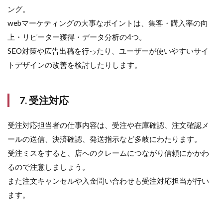
スク
ング。
をこ
なせ
webマーケティングの大事なポイントは、集客・購入率の向
る
上・リピーター獲得・データ分析の4つ。
4
SEO対策や広告出稿を行ったり、ユーザーが使いやすいサイ
EC
トデザインの改善を検討したりします。
サ
イ
ト
運
7. 受注対応
営
者
に
受注対応担当者の仕事内容は、受注や在庫確認、注文確認メ
必
ールの送信、決済確認、発送指示など多岐にわたります。
要
な
受注ミスをすると、店へのクレームにつながり信頼にかかわ
ス
るので注意しましょう。
キ
ル
また注文キャンセルや入金問い合わせも受注対応担当が行い
ます。
4.1
WEB
マー