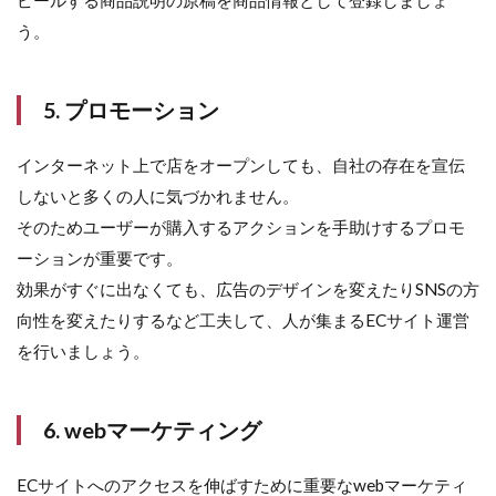
3.2
う。
分析
力が
ある
5. プロモーション
3.3
トレ
インターネット上で店をオープンしても、自社の存在を宣伝
ンド
に敏
しないと多くの人に気づかれません。
感
そのためユーザーが購入するアクションを手助けするプロモ
3.4
ーションが重要です。
コミ
効果がすぐに出なくても、広告のデザインを変えたりSNSの方
ュニ
ケー
向性を変えたりするなど工夫して、人が集まるECサイト運営
ショ
を行いましょう。
ン能
力が
高い
6. webマーケティング
3.5
マル
チタ
ECサイトへのアクセスを伸ばすために重要なwebマーケティ