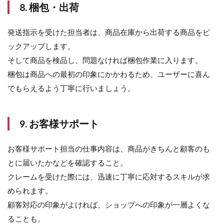
ケテ
8. 梱包・出荷
ィン
グス
発送指示を受けた担当者は、商品在庫から出荷する商品をピ
キル
ックアップします。
4.2
WEB
そして商品を検品し、問題なければ梱包作業に入ります。
デザ
梱包は商品への最初の印象にかかわるため、ユーザーに喜ん
イン
でもらえるよう丁寧に行いましょう。
スキ
ル
4.3
9. お客様サポート
企画
力・
発想
お客様サポート担当の仕事内容は、商品がきちんと顧客のも
力
とに届いたかなどを確認すること。
4.4
クレームを受けた際には、迅速に丁寧に応対するスキルが求
SNS
められます。
運用
スキ
顧客対応の印象がよければ、ショップへの印象が一層よくな
ル
ることも。