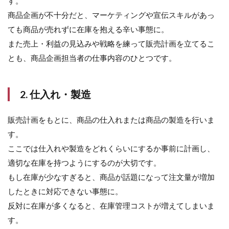
す。
注対
商品企画が不十分だと、マーケティングや宣伝スキルがあっ
応
ても商品が売れずに在庫を抱える辛い事態に。
2.8
また売上・利益の見込みや戦略を練って販売計画を立てるこ
8. 梱
包・
とも、商品企画担当者の仕事内容のひとつです。
出荷
2.9
2. 仕入れ・製造
9. お
客様
サポ
販売計画をもとに、商品の仕入れまたは商品の製造を行いま
ート
す。
2.10
ここでは仕入れや製造をどれくらいにするか事前に計画し、
10. 在
庫管理
適切な在庫を持つようにするのが大切です。
もし在庫が少なすぎると、商品が話題になって注文量が増加
3
EC
したときに対応できない事態に。
サ
反対に在庫が多くなると、在庫管理コストが増えてしまいま
イ
ト
す。
の