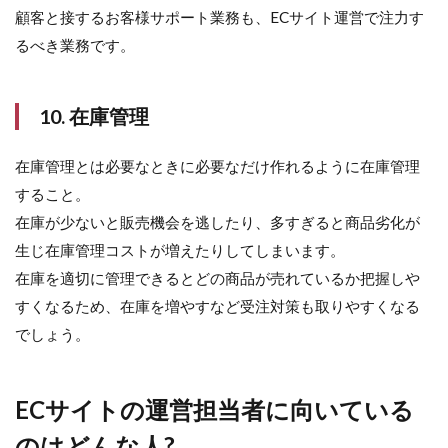
5
顧客と接するお客様サポート業務も、ECサイト運営で注力す
EC
るべき業務です。
サイ
ト業
界の
楽し
10. 在庫管理
いと
こ
ろ・
在庫管理とは必要なときに必要なだけ作れるように在庫管理
辛い
すること。
とこ
ろ
在庫が少ないと販売機会を逃したり、多すぎると商品劣化が
5.1
生じ在庫管理コストが増えたりしてしまいます。
楽し
在庫を適切に管理できるとどの商品が売れているか把握しや
いと
すくなるため、在庫を増やすなど受注対策も取りやすくなる
ころ
でしょう。
5.2
辛い
とこ
ろ
ECサイトの運営担当者に向いている
6
のはどんな人?