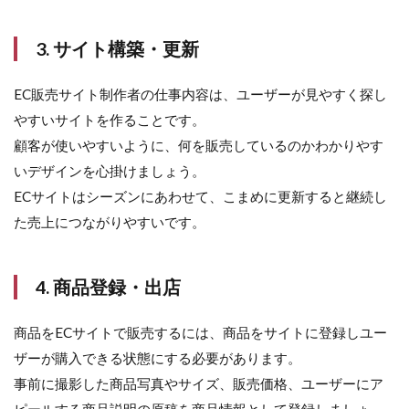
運
営
3. サイト構築・更新
担
当
者
EC販売サイト制作者の仕事内容は、ユーザーが見やすく探し
に
向
やすいサイトを作ることです。
い
顧客が使いやすいように、何を販売しているのかわかりやす
て
いデザインを心掛けましょう。
い
る
ECサイトはシーズンにあわせて、こまめに更新すると継続し
の
た売上につながりやすいです。
は
ど
ん
な
4. 商品登録・出店
人?
3.1
商品をECサイトで販売するには、商品をサイトに登録しユー
地道
ザーが購入できる状態にする必要があります。
な作
業が
事前に撮影した商品写真やサイズ、販売価格、ユーザーにア
得意
ピールする商品説明の原稿を商品情報として登録しましょ