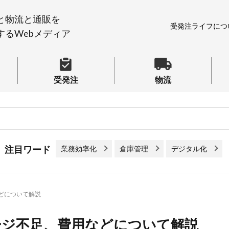
と物流と通販を
受発注ライフにつ
するWebメディア
受発注
物流
業務効率化
倉庫管理
デジタル化
などについて解説
ージ不足、費用などについて解説