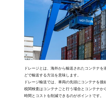
る
コ
ン
テ
ナ
の
種
類
2.1
ドラ
イコ
ンテ
ナ
ドレージとは、海外から輸送されたコンテナを港
2.2
どで輸送する方法を意味します。
リー
ドレージ輸送では、車両の先頭にコンテナを接
ファ
ーコ
税関検査はコンテナごと行う場合とコンテナか
ンテ
時間とコストを削減できるのがポイントです。
ナ
2.3