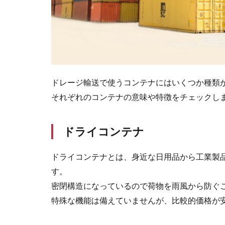
ド
レ
ー
ジ
の
メ
リ
ドレージ輸送で使うコンテナにはいくつか種類
ッ
ト
それぞれのコンテナの意味や特徴をチェックし
3.1
デバ
ドライコンテナ
ンニ
ング
ドライコンテナとは、身近な日用品から工業製
しな
いた
す。
め、
密閉構造になっているので荷物を雨風から防ぐ
費用
が安
特殊な機能は備えていませんが、比較的価格が
くな
る