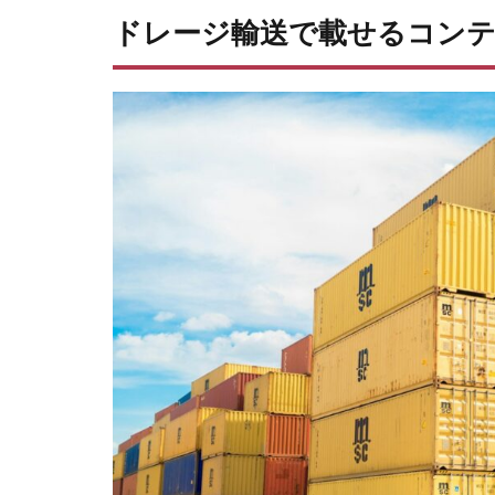
ドレージ輸送で載せるコン
オー
プン
トッ
プコ
ンテ
ナ
2.4
フラ
ット
ラッ
クコ
ンテ
ナ
2.5
タン
クコ
ンテ
ナ
3