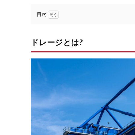
目次
1
ド
レ
ドレージとは?
ー
ジ
と
は?
2
ド
レ
ー
ジ
輸
送
で
載
せ