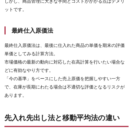
しかし、商品管理に大きな手間とコストがかかる点はデメリ
出し
ットです。
法
6.3
移動
最終仕入原価法
平均
法
最終仕入原価法は、最後に仕入れた商品の単価を期末の評価
7
単価としてみる計算方法。
売
上
市場価格の最新の動向に対応した在高計算を行いたい場合な
原
どに有効なやり方です。
価
の
「今の基準」をベースにした売上原価を把握しやすい一方
求
で、在庫が長期にわたる場合は不適切な評価となるリスクが
め
あります。
方
8
ま
先入れ先出し法と移動平均法の違い
と
め