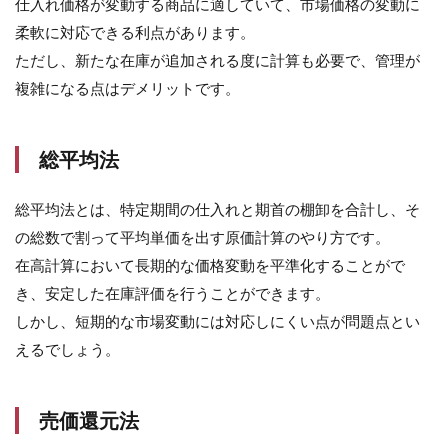
仕入れ価格が変動する商品に適していて、市場価格の変動に
は?
柔軟に対応できる利点があります。
5.1
ただし、新たな在庫が追加される度に計算も必要で、管理が
商品
複雑になる点はデメリットです。
有高
帳の
概要
総平均法
5.2
商品
有高
総平均法とは、特定期間の仕入れと期首の棚卸を合計し、そ
帳の
の総数で割って平均単価を出す原価計算のやり方です。
目的
在高計算において長期的な価格変動を平準化することがで
5.3
き、安定した在庫評価を行うことができます。
在高
計算
しかし、短期的な市場変動には対応しにくい点が問題点とい
6
えるでしょう。
先
入
れ
売価還元法
先
出