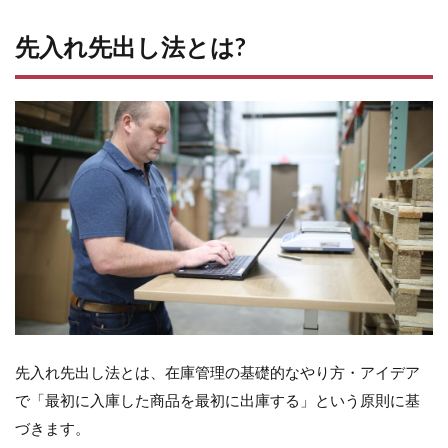
入
れ
先入れ先出し法とは?
先
出
し
法
と
は?
2
先
入
れ
先
出
し
法
の
メ
先入れ先出し法とは、在庫管理の基礎的なやり方・アイデア
リ
ッ
で「最初に入庫した商品を最初に出庫する」という原則に基
ト
づきます。
と