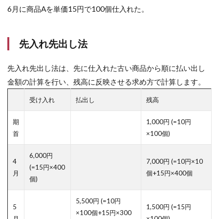
6月に商品Aを単価15円で100個仕入れた。
先入れ先出し法
先入れ先出し法は、先に仕入れた古い商品から順に払い出し
金額の計算を行い、残高に反映させる求め方で計算します。
受け入れ
払出し
残高
期
1,000円 (=10円
首
×100個)
6,000円
4
7,000円 (=10円×10
(=15円×400
月
個+15円×400個
個)
5,500円 (=10円
5
1,500円 (=15円
×100個+15円×300
月
×100個)