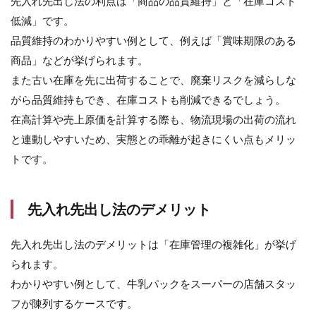
先入れ先出し法の利点は「商品の品質維持」と「在庫コスト
先入
れ先
低減」です。
出し
品質維持のわかりやすい例として、例えば「賞味期限のある
法の
活用
商品」などが挙げられます。
例
また古い在庫を先に出荷することで、廃棄リスクを減らしな
3
がら品質維持もでき、在庫コストも削減できるでしょう。
先
在高計算や売上原価を計算する際も、物流現場の出荷の流れ
入
れ
と連動しやすいため、実態との乖離が起きにくい点もメリッ
先
トです。
出
し
法
以
先入れ先出し法のデメリット
外
の
先入れ先出し法のデメリットは「在庫管理の複雑化」が挙げ
評
価
られます。
方
わかりやすい例として、牛乳パックをスーパーの店舗スタッ
法
フが陳列するケースです。
3.1