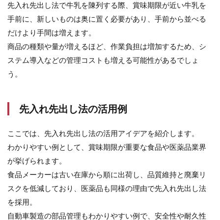
先入れ先出し法で牛乳を陳列する際、賞味期限が近い牛乳を
移動
平均
手前に、新しいものは奥に置く必要があり、手前から並べる
法
だけより手間は増えます。
3.2
商品の種類や量が増えるほど、作業負担は増加するため、シ
総平
ステム導入などの管理コストも増える可能性があるでしょ
均法
う。
3.3
売価
還元
法
先入れ先出し法の活用例
3.4
ここでは、先入れ先出し法の活用アイデアを紹介します。
個別
法
わかりやすい例として、賞味期限が重要な食品や医薬品業界
3.5
が挙げられます。
最終
食品メーカーは古い在庫から順に出荷し、品質維持と廃棄リ
仕入
スクを低減しており、医薬品も同様の理由で先入れ先出し法
原価
法
を採用。
4
自動車製造の部品管理もわかりやすい例で、安全性や耐久性