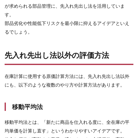
先
が求められる部品管理に、先入れ先出し法を活用していま
入
す。
れ
先
部品劣化や性能低下リスクを最小限に抑えるアイデアといえ
出
るでしょう。
し
法
と
移
先入れ先出し法以外の評価方法
動
平
均
法
在庫計算に使用する原価計算方法には、先入れ先出し法以外
の
にも、以下のような複数のやり方や計算方法があります。
違
い
5
移動平均法
商
品
有
移動平均法とは、「新たに商品を仕入れる度に、全在庫の平
高
均単価を計算し直す」というわかりやすいアイデアです。
帳
と