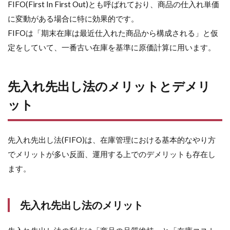
デ
FIFO(First In First Out)とも呼ばれており、商品の仕入れ単価
メ
に変動がある場合に特に効果的です。
リ
ッ
FIFOは「期末在庫は最近仕入れた商品から構成される」と仮
ト
定をしていて、一番古い在庫を基準に原価計算に用います。
2.1
先入
れ先
先入れ先出し法のメリットとデメリ
出し
法の
ット
メリ
ット
2.2
先入れ先出し法(FIFO)は、在庫管理における基本的なやり方
先入
でメリットが多い反面、運用する上でのデメリットも存在し
れ先
出し
ます。
法の
デメ
リッ
先入れ先出し法のメリット
ト
2.3