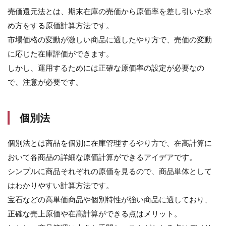
し
売価還元法とは、期末在庫の売価から原価率を差し引いた求
法
め方をする原価計算方法です。
と
移
市場価格の変動が激しい商品に適したやり方で、売価の変動
動
に応じた在庫評価ができます。
平
均
しかし、運用するためには正確な原価率の設定が必要なの
法
で、注意が必要です。
に
よ
る
計
個別法
算
方
法
個別法とは商品を個別に在庫管理するやり方で、在高計算に
の
おいて各商品の詳細な原価計算ができるアイデアです。
例
シンプルに商品それぞれの原価を見るので、商品単体として
6.1
はわかりやすい計算方法です。
条件
宝石などの高単価商品や個別特性が強い商品に適しており、
6.2
正確な売上原価や在高計算ができる点はメリット。
先入
れ先