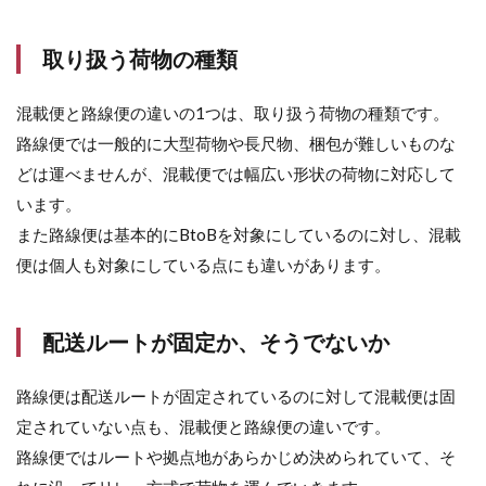
混
載
輸
取り扱う荷物の種類
送
の
メ
混載便と路線便の違いの1つは、取り扱う荷物の種類です。
リ
路線便では一般的に大型荷物や長尺物、梱包が難しいものな
ッ
ト
どは運べませんが、混載便では幅広い形状の荷物に対応して
6.1
います。
チャ
また路線便は基本的にBtoBを対象にしているのに対し、混載
ータ
便は個人も対象にしている点にも違いがあります。
ー便
より
も割
安に
配送ルートが固定か、そうでないか
なり
やす
い
路線便は配送ルートが固定されているのに対して混載便は固
定されていない点も、混載便と路線便の違いです。
6.2
路線
路線便ではルートや拠点地があらかじめ決められていて、そ
便よ