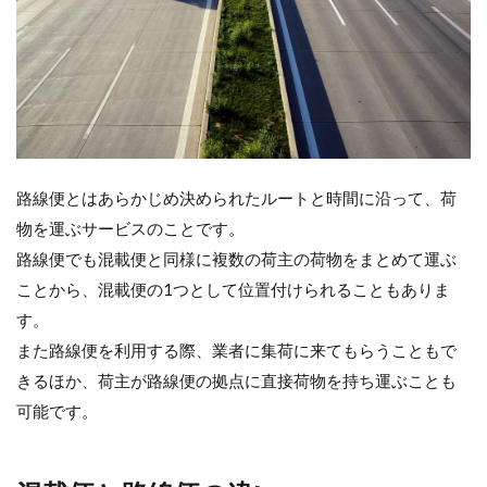
混
載
便
と
チ
ャ
ー
タ
ー
路線便とはあらかじめ決められたルートと時間に沿って、荷
便
の
物を運ぶサービスのことです。
違
路線便でも混載便と同様に複数の荷主の荷物をまとめて運ぶ
い
ことから、混載便の1つとして位置付けられることもありま
5
す。
混
載
また路線便を利用する際、業者に集荷に来てもらうこともで
便
きるほか、荷主が路線便の拠点に直接荷物を持ち運ぶことも
料
金
可能です。
が
決
ま