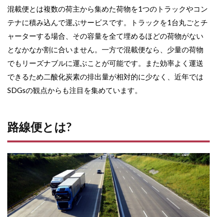
違
混載便とは複数の荷主から集めた荷物を1つのトラックやコン
い
テナに積み込んで運ぶサービスです。トラックを1台丸ごとチ
3.1
ャーターする場合、その容量を全て埋めるほどの荷物がない
取り
となかなか割に合いません。一方で混載便なら、少量の荷物
扱う
荷物
でもリーズナブルに運ぶことが可能です。また効率よく運送
の種
できるため二酸化炭素の排出量が相対的に少なく、近年では
類
SDGsの観点からも注目を集めています。
3.2
配送
ルー
路線便とは?
トが
固定
か、
そう
でな
いか
3.3
価格
4