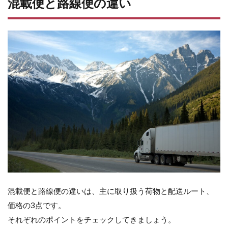
混載便と路線便の違い
る
ポ
イ
ン
ト
5.1
実重
量
5.2
容積
重量
5.3
運送
距離
5.4
その
混載便と路線便の違いは、主に取り扱う荷物と配送ルート、
他料
金
価格の3点です。
6
それぞれのポイントをチェックしてきましょう。