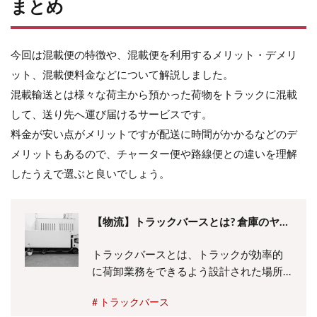
まとめ
今回は混載便の特徴や、混載便を利用するメリット・デメリ
ット、混載便料金などについて解説しました。
混載輸送とは様々な荷主から預かった荷物をトラックに混載
して、送り先へ運び届けるサービスです。
料金が安い点がメリットですが配送に時間がかかるなどのデ
メリットもあるので、チャーター便や路線便との違いを理解
したうえで選ぶと良いでしょう。
【物流】トラックバースとは? 倉庫のヤー
ドとの違いや意味、問題点などを解説
トラックバースとは、トラックが効率的
に荷卸業務をできるよう設計された場所
です。この記事ではトラックバースやヤ
トラックバース
ードなど言葉の意味や違い、またトラッ