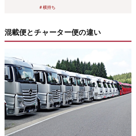
「横持ち」。横持ちの意味やと縦持ちの
でき
横持ち
違い、発生原因、回避方法について把握
ない
しておくことは重要です。そこで本記事
7.2
では物流の横持ちの意味や縦持ちとの違
運送
混載便とチャーター便の違い
い、運賃と費用についても…...
に時
間が
かか
る
7.3
運送
中の
トラ
ブル
が生
じや
すい
8
混
載
輸
送