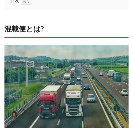
目次
1
混
載
便
混載便とは?
と
は?
2
路
線
便
と
は?
3
混
載
便
と
路
線
便
の