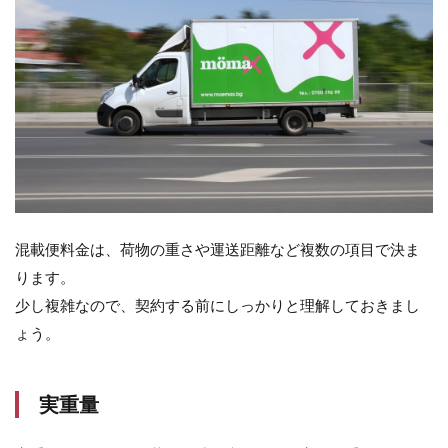
ト
9.1
配送
エリ
ア
9.2
納期
を厳
守し
てく
れる
混載便料金は、荷物の重さや運送距離など複数の項目で決ま
か
ります。
9.3
少し複雑なので、契約する前にしっかりと理解しておきまし
サー
ょう。
ビス
の充
実度
実重量
10
まと
め