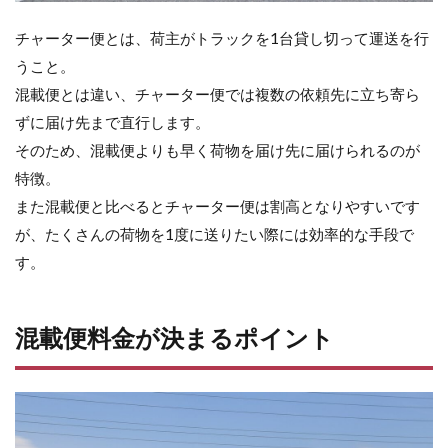
は
ど
チャーター便とは、荷主がトラックを1台貸し切って運送を行
ん
うこと。
な
時
混載便とは違い、チャーター便では複数の依頼先に立ち寄ら
に
ずに届け先まで直行します。
選
ぶ
そのため、混載便よりも早く荷物を届け先に届けられるのが
べ
特徴。
き?
また混載便と比べるとチャーター便は割高となりやすいです
9
が、たくさんの荷物を1度に送りたい際には効率的な手段で
混
載
す。
便
の
業
混載便料金が決まるポイント
者
を
選
ぶ
ポ
イ
ン