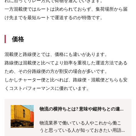
れに沿ってリレー方式で荷物を運んでいきます。
りも
選べ
一方混載便ではルートは決められておらず、集荷場所から届
るサ
け先までを最短ルートで運送するのが特徴です。
イズ
が多
い
価格
7
混
載
混載便と路線便とでは、価格にも違いがあります。
輸
路線便は混載便と比べてより効率を重視した運送方法である
送
の
ため、その分路線便の方が割安の場合が多いです。
デ
しかしチャーター便と比べれば、路線便・混載便どちらも安
メ
リ
くコストパフォーマンスに優れています。
ッ
ト
物流の横持ちとは? 意味や縦持ちとの違
7.1
細か
い、運賃・費用についても解説
い時
物流業界で働いている人やこれから働こ
間指
うと思っている人が知っておきたい用語
定が