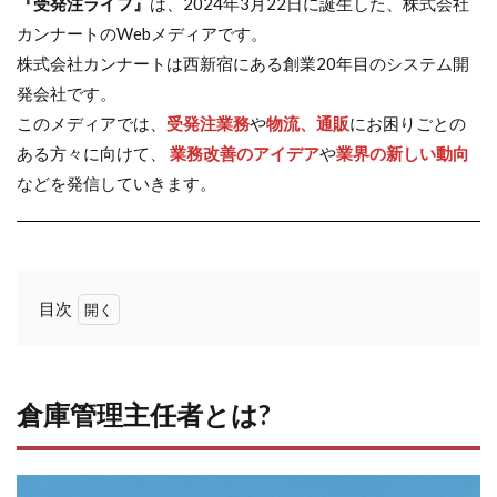
『受発注ライフ』
は、2024年3月22日に誕生した、株式会社
カンナートのWebメディアです。
株式会社カンナートは西新宿にある創業20年目のシステム開
発会社です。
このメディアでは、
受発注業務
や
物流、通販
にお困りごとの
ある方々に向けて、
業務改善のアイデア
や
業界の新しい動向
などを発信していきます。
目次
1
倉
庫
管
倉庫管理主任者とは?
理
主
任
者