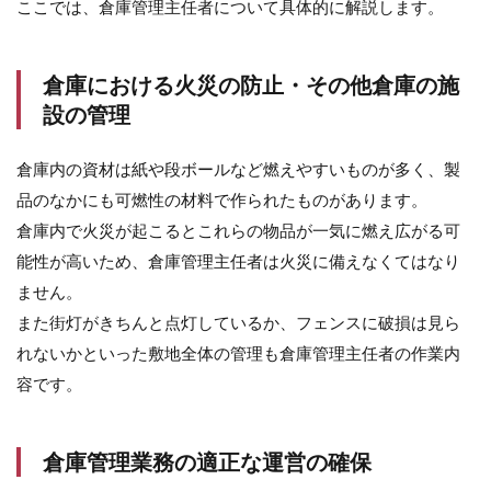
ここでは、倉庫管理主任者について具体的に解説します。
講習
の受
講
倉庫における火災の防止・その他倉庫の施
4.3
条件
設の管理
を満
たし
倉庫内の資材は紙や段ボールなど燃えやすいものが多く、製
ても
認定
品のなかにも可燃性の材料で作られたものがあります。
され
倉庫内で火災が起こるとこれらの物品が一気に燃え広がる可
ない
こと
能性が高いため、倉庫管理主任者は火災に備えなくてはなり
も
ません。
5
また街灯がきちんと点灯しているか、フェンスに破損は見ら
倉
れないかといった敷地全体の管理も倉庫管理主任者の作業内
庫
管
容です。
理
主
任
倉庫管理業務の適正な運営の確保
者
は