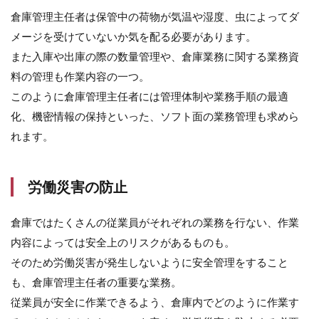
何
倉庫管理主任者は保管中の荷物が気温や湿度、虫によってダ
人
配
メージを受けていないか気を配る必要があります。
置?
また入庫や出庫の際の数量管理や、倉庫業務に関する業務資
6
料の管理も作業内容の一つ。
倉
このように倉庫管理主任者には管理体制や業務手順の最適
庫
管
化、機密情報の保持といった、ソフト面の業務管理も求めら
理
れます。
業
務
を
効
労働災害の防止
率
ア
倉庫ではたくさんの従業員がそれぞれの業務を行ない、作業
ッ
プ
内容によっては安全上のリスクがあるものも。
さ
そのため労働災害が発生しないように安全管理をすること
せ
る
も、倉庫管理主任者の重要な業務。
に
従業員が安全に作業できるよう、倉庫内でどのように作業す
は