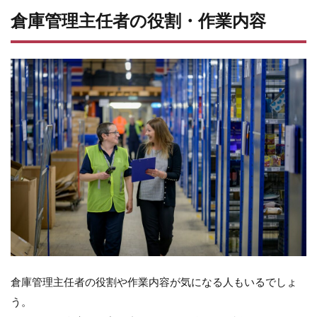
合
格
倉庫管理主任者の役割・作業内容
率
は
ど
れ
く
ら
い?
4.1
一定
以上
の実
務経
験
4.2
日本
倉庫
協会
倉庫管理主任者の役割や作業内容が気になる人もいるでしょ
が開
催す
う。
る1日