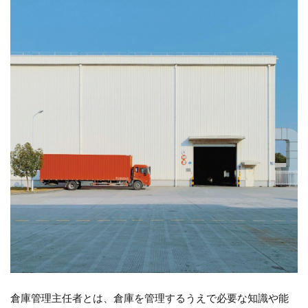
と
は?
2
倉
庫
業
と
は?
3
倉庫
管理
主任
者の
役
割・
作業
内容
3.1
倉庫
にお
倉庫管理主任者とは、倉庫を管理するうえで必要な知識や能
ける