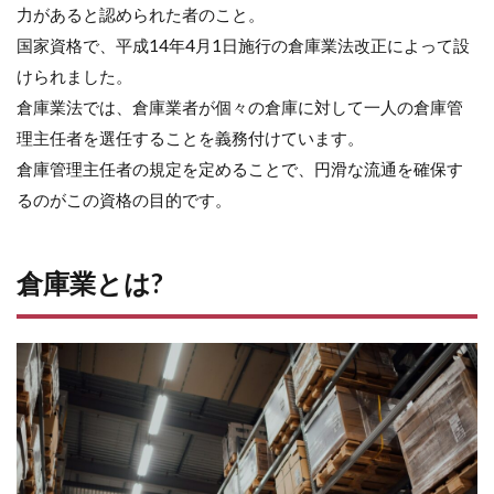
力があると認められた者のこと。
火災
の防
国家資格で、平成14年4月1日施行の倉庫業法改正によって設
止・
けられました。
その
他倉
倉庫業法では、倉庫業者が個々の倉庫に対して一人の倉庫管
庫の
理主任者を選任することを義務付けています。
施設
の管
倉庫管理主任者の規定を定めることで、円滑な流通を確保す
理
るのがこの資格の目的です。
3.2
倉庫
管理
倉庫業とは?
業務
の適
正な
運営
の確
保
3.3
労働
災害
の防