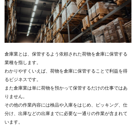
止
3.4
現場
従業
員の
研修
4
倉庫業とは、保管するよう依頼された荷物を倉庫に保管する
倉
庫
業種を指します。
管
わかりやすくいえば、荷物を倉庫に保管することで利益を得
理
主
るビジネスです。
任
また倉庫業は単に荷物を預かって保管するだけの仕事ではあ
者
りません。
に
な
その他の作業内容には検品や入庫をはじめ、ピッキング、仕
る
分け、出庫などの出庫までに必要な一通りの作業が含まれて
た
め
います。
に
は?