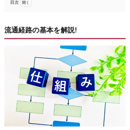
目次
1
流
通
経
流通経路の基本を解説!
路
の
基
本
を
解
説!
2
仕入
れ値
と
は?
売値
や卸
値、
仕入
れ原