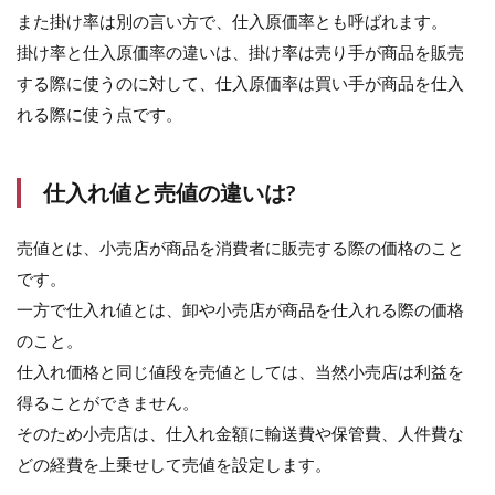
れ値
また掛け率は別の言い方で、仕入原価率とも呼ばれます。
計算
掛け率と仕入原価率の違いは、掛け率は売り手が商品を販売
方法
する際に使うのに対して、仕入原価率は買い手が商品を仕入
4
れる際に使う点です。
仕
入
率
と
仕入れ値と売値の違いは?
は?
5
売値とは、小売店が商品を消費者に販売する際の価格のこと
仕
です。
入
高
一方で仕入れ値とは、卸や小売店が商品を仕入れる際の価格
と
のこと。
は?
仕入れ価格と同じ値段を売値としては、当然小売店は利益を
6
得ることができません。
ま
と
そのため小売店は、仕入れ金額に輸送費や保管費、人件費な
め
どの経費を上乗せして売値を設定します。