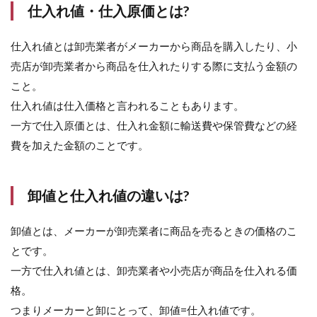
を
仕入れ値・仕入原価とは?
決
め
仕入れ値とは卸売業者がメーカーから商品を購入したり、小
る
売店が卸売業者から商品を仕入れたりする際に支払う金額の
3.1
こと。
どの
よう
仕入れ値は仕入価格と言われることもあります。
に値
一方で仕入原価とは、仕入れ金額に輸送費や保管費などの経
段を
決め
費を加えた金額のことです。
る?
3.2
販売
卸値と仕入れ値の違いは?
価格=
原価
卸値とは、メーカーが卸売業者に商品を売るときの価格のこ
(仕入
れ
とです。
値)÷
一方で仕入れ値とは、卸売業者や小売店が商品を仕入れる価
原価
率
格。
つまりメーカーと卸にとって、卸値=仕入れ値です。
3.3