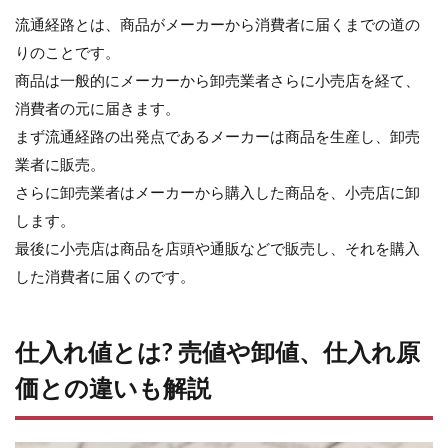
価と
流通経路とは、商品がメーカーから消費者に届くまでの道の
の違
いも
りのことです。
解説
商品は一般的にメーカーから卸売業者さらに小売店を経て、
2.1
消費者の元に届きます。
仕入
まず流通経路の出発点であるメーカーは商品を生産し、卸売
れ
値・
業者に販売。
仕入
さらに卸売業者はメーカーから購入した商品を、小売店に卸
原価
とは?
します。
2.2
最後に小売店は商品を店頭や通販などで販売し、それを購入
卸値
した消費者に届くのです。
と仕
入れ
値の
違い
仕入れ値とは? 売値や卸値、仕入れ原
は?
価との違いも解説
2.3
掛け
率と