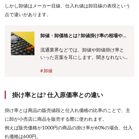
販売価
しかし卸値はメーカー目線、仕入れ値は卸目線の表現という
格=原
点で違いがあります。
価(仕
入れ
値)÷(1-
予定利
卸値・卸価格とは? 卸値掛け率の相場や意
益率)
味、卸値の決め方や問屋との違いも解説
3.4
流通業界などでは、卸値や卸値掛け率と
売値
いった言葉を耳にします。聞きなれない
と仕
言葉ですが、商品の取引やビジネスでは
入れ
卸値
重要な用語のひとつ。以下では卸価格と
値か
は何かや卸値を読むやり方、卸値の決め
ら利
益
方を説明。さらに卸値掛け率の意味や相
率・
掛け率とは? 仕入原価率との違い
場ごとの違いにも着目しま…...
原価
率の
計算
掛け率とは商品の販売値段と仕入れ価格の比率のことで、主
も可
に卸が小売店に商品を販売する際に使われます。
能
例えば販売価格が1000円の商品の掛け率が60%の場合、仕入
3.5
れ価格は600円。
仕入