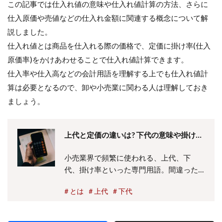
この記事では仕入れ値の意味や仕入れ値計算の方法、さらに
仕入原価や売値などの仕入れ金額に関連する概念について解
説しました。
仕入れ値とは商品を仕入れる際の価格で、定価に掛け率(仕入
原価率)をかけあわせることで仕入れ値計算できます。
仕入率や仕入高などの会計用語を理解する上でも仕入れ値計
算は必要となるので、卸や小売業に関わる人は理解しておき
ましょう。
上代と定価の違いは? 下代の意味や掛け率
の相場、計算方法についても解説
小売業界で頻繁に使われる、上代、下
代、掛け率といった専門用語。間違った
用語の理解はトラブルの要因になるケー
とは
上代
下代
スもあり、業界の規定や慣習を踏まえ適
切な使い方を理解するのが重要です。今
回は、定価や参考上代など混同しがちな