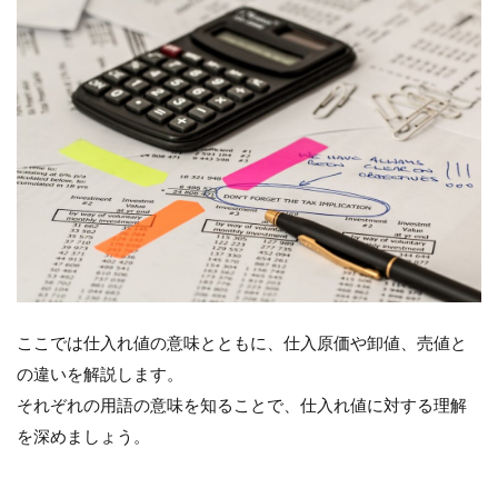
は? 仕
入原
価率
との
違い
2.4
仕入
れ値
と売
値の
違い
は?
3
仕
入
ここでは仕入れ値の意味とともに、仕入原価や卸値、売値と
れ
の違いを解説します。
金
額
それぞれの用語の意味を知ることで、仕入れ値に対する理解
か
を深めましょう。
ら
売
値