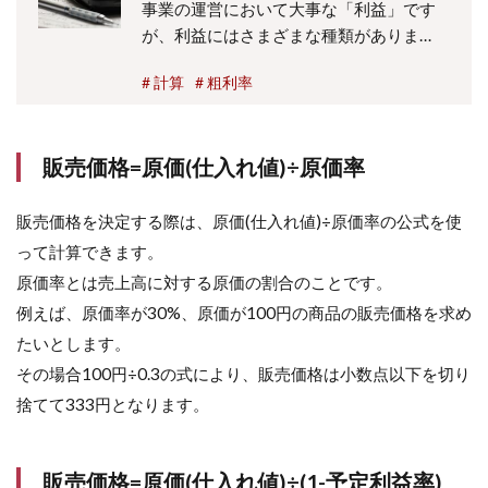
事業の運営において大事な「利益」です
が、利益にはさまざまな種類がありま
す。その中の「粗利」とは、会社の利益
計算
粗利率
の源泉ともいわれる重要な利益。しかし
粗利の意味や粗利率計算方法がわからな
い人、純利益との違いが分からない人も
販売価格=原価(仕入れ値)÷原価率
多いでしょう。記事では粗利…...
販売価格を決定する際は、原価(仕入れ値)÷原価率の公式を使
って計算できます。
原価率とは売上高に対する原価の割合のことです。
例えば、原価率が30%、原価が100円の商品の販売価格を求め
たいとします。
その場合100円÷0.3の式により、販売価格は小数点以下を切り
捨てて333円となります。
販売価格=原価(仕入れ値)÷(1-予定利益率)